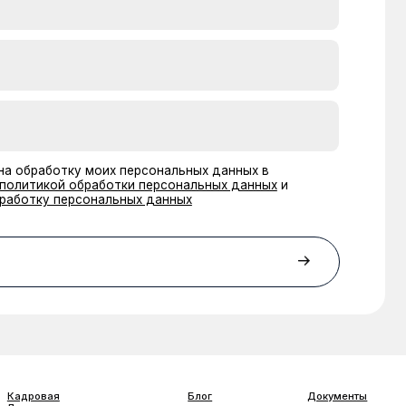
нальных данных
Блог
Документы
ка
О
Карьера
компании
 ООО «Бета Онлайн» ИНН:7725726988
 ВЭД 8523 49 990 0 Позиция ОКПД 2 58.29.13
ти информационных технологий: 1.01 ; 3.01 ; 26.01