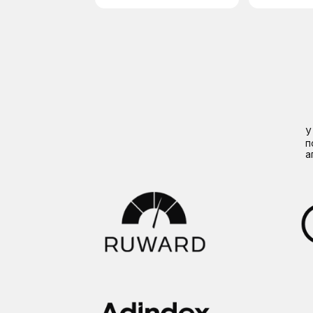
У нас мо
пока про
агентств