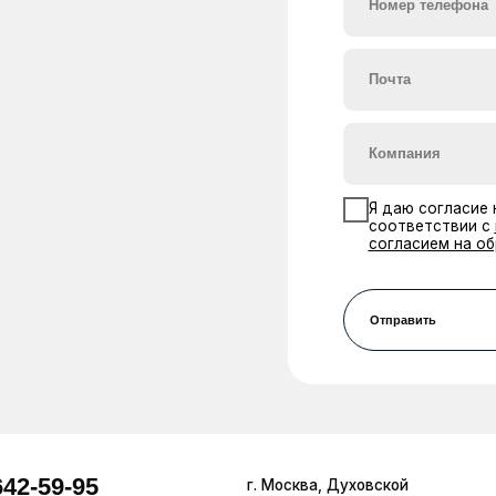
согласием на обработку персо
Отправить
9-95
г. Москва, Духовской
Кадровая
Лидогенерация
пер., д. 17, эт. 1, пом. V
Биржа HR-трафи
.ru
Контакты
© 2026. Все права защищены |
ОГРН:1117746478409 Позиция ТН
ОКВЭД - 63.11.1
Коды видов деятельности в облас