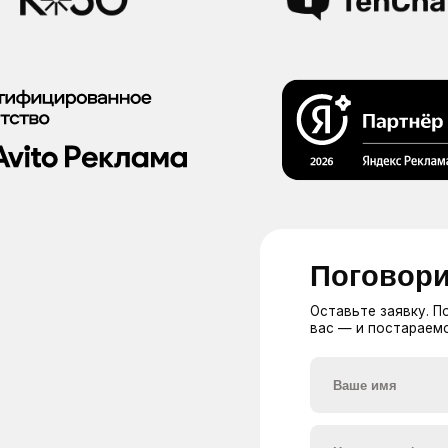
Поговорим?
Оставьте заявку. Позвоним, расск
вас — и постараемся быть полезн
Я даю согласие на обработку м
соответствии
с
политикой обр