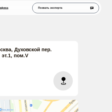
Позвать эксперта
вской пер.
V