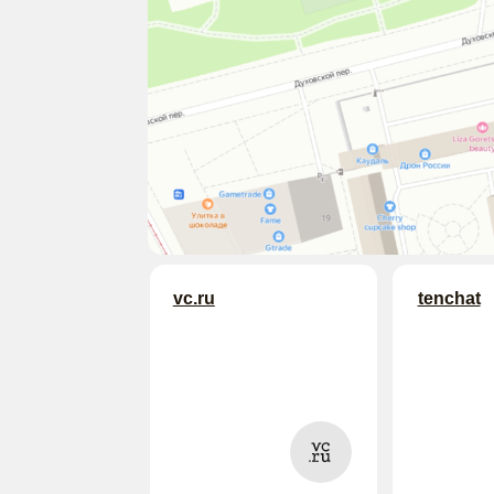
vc.ru
tenchat